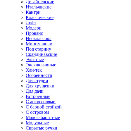
Дизайнерские
Итальянские
Кантри
Классические
Лофт
Модерн
Прованс
Неоклассика
Минимализм
Под старину
Скандинавские
Элитные
Эксклюзивные
Хай-тек
Особенности
Для студии
Для хрущевки
Для дачи
Встроенные
С антресолями
С барной стойкой
С островом
Малогабаритные
Модульные
Скрытые ручки