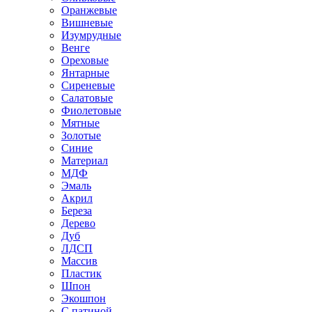
Оранжевые
Вишневые
Изумрудные
Венге
Ореховые
Янтарные
Сиреневые
Салатовые
Фиолетовые
Мятные
Золотые
Синие
Материал
МДФ
Эмаль
Акрил
Береза
Дерево
Дуб
ЛДСП
Массив
Пластик
Шпон
Экошпон
С патиной