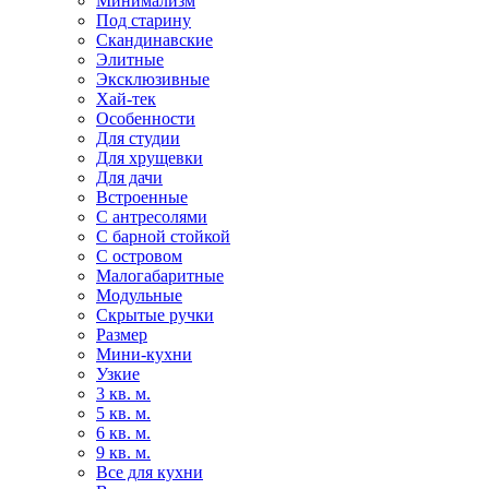
Минимализм
Под старину
Скандинавские
Элитные
Эксклюзивные
Хай-тек
Особенности
Для студии
Для хрущевки
Для дачи
Встроенные
С антресолями
С барной стойкой
С островом
Малогабаритные
Модульные
Скрытые ручки
Размер
Мини-кухни
Узкие
3 кв. м.
5 кв. м.
6 кв. м.
9 кв. м.
Все для кухни