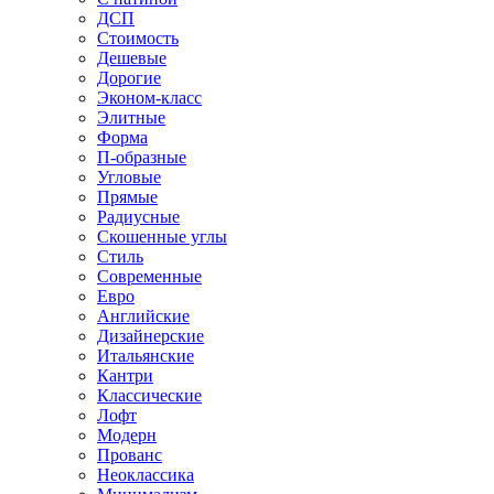
ДСП
Стоимость
Дешевые
Дорогие
Эконом-класс
Элитные
Форма
П-образные
Угловые
Прямые
Радиусные
Скошенные углы
Стиль
Современные
Евро
Английские
Дизайнерские
Итальянские
Кантри
Классические
Лофт
Модерн
Прованс
Неоклассика