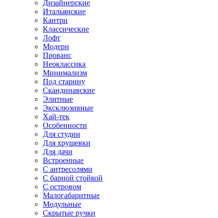
Дизайнерские
Итальянские
Кантри
Классические
Лофт
Модерн
Прованс
Неоклассика
Минимализм
Под старину
Скандинавские
Элитные
Эксклюзивные
Хай-тек
Особенности
Для студии
Для хрущевки
Для дачи
Встроенные
С антресолями
С барной стойкой
С островом
Малогабаритные
Модульные
Скрытые ручки