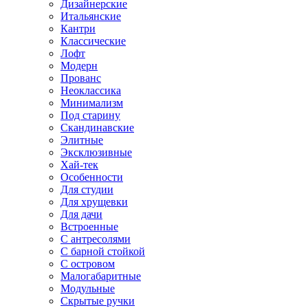
Дизайнерские
Итальянские
Кантри
Классические
Лофт
Модерн
Прованс
Неоклассика
Минимализм
Под старину
Скандинавские
Элитные
Эксклюзивные
Хай-тек
Особенности
Для студии
Для хрущевки
Для дачи
Встроенные
С антресолями
С барной стойкой
С островом
Малогабаритные
Модульные
Скрытые ручки