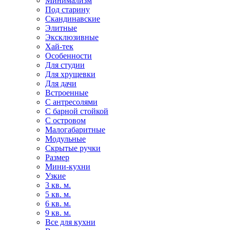
Минимализм
Под старину
Скандинавские
Элитные
Эксклюзивные
Хай-тек
Особенности
Для студии
Для хрущевки
Для дачи
Встроенные
С антресолями
С барной стойкой
С островом
Малогабаритные
Модульные
Скрытые ручки
Размер
Мини-кухни
Узкие
3 кв. м.
5 кв. м.
6 кв. м.
9 кв. м.
Все для кухни