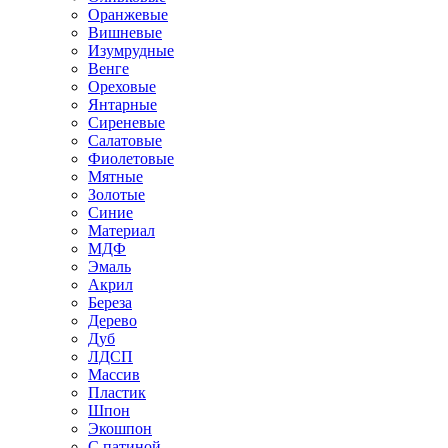
Оранжевые
Вишневые
Изумрудные
Венге
Ореховые
Янтарные
Сиреневые
Салатовые
Фиолетовые
Мятные
Золотые
Синие
Материал
МДФ
Эмаль
Акрил
Береза
Дерево
Дуб
ЛДСП
Массив
Пластик
Шпон
Экошпон
С патиной