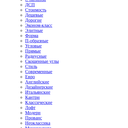
ДСП
Стоимость
Дешевые
Дорогие
Эконом-класс
Элитные
Форма
П-образные
Угловые
Прямые
Радиусные
Скошенные углы
Стиль
Современные
Евро
Английские
Дизайнерские
Итальянские
Кантри
Классические
Лофт
Модерн
Прованс
Неоклассика