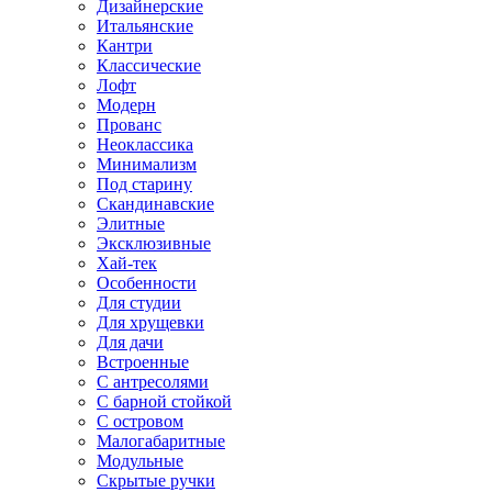
Дизайнерские
Итальянские
Кантри
Классические
Лофт
Модерн
Прованс
Неоклассика
Минимализм
Под старину
Скандинавские
Элитные
Эксклюзивные
Хай-тек
Особенности
Для студии
Для хрущевки
Для дачи
Встроенные
С антресолями
С барной стойкой
С островом
Малогабаритные
Модульные
Скрытые ручки