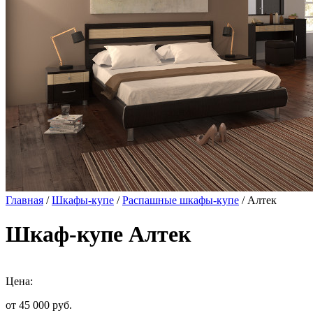
Главная
/
Шкафы-купе
/
Распашные шкафы-купе
/ Алтек
Шкаф-купе Алтек
Цена:
от 45 000
руб.