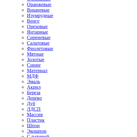
Оранжевые
Вишневые
Изумрудные
Венге
Ореховые
Янтарные
Сиреневые
Салатовые
Фиолетовые
Мятные
Золотые
Синие
Материал
МДФ
Эмаль
Акрил
Береза
Дерево
Дуб
ЛДСП
Массив
Пластик
Шпон
Экошпон
С патиной