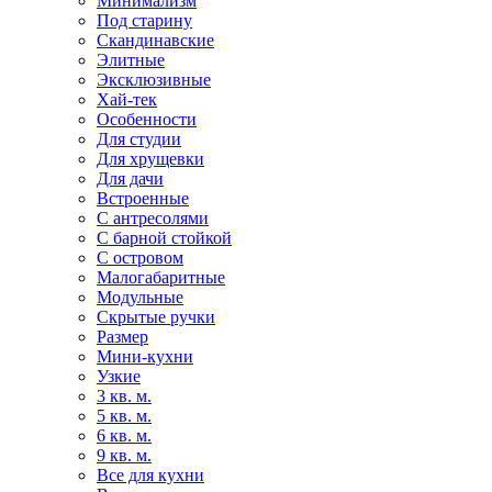
Минимализм
Под старину
Скандинавские
Элитные
Эксклюзивные
Хай-тек
Особенности
Для студии
Для хрущевки
Для дачи
Встроенные
С антресолями
С барной стойкой
С островом
Малогабаритные
Модульные
Скрытые ручки
Размер
Мини-кухни
Узкие
3 кв. м.
5 кв. м.
6 кв. м.
9 кв. м.
Все для кухни