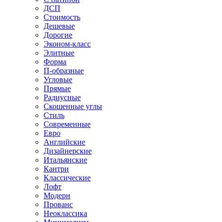
ДСП
Стоимость
Дешевые
Дорогие
Эконом-класс
Элитные
Форма
П-образные
Угловые
Прямые
Радиусные
Скошенные углы
Стиль
Современные
Евро
Английские
Дизайнерские
Итальянские
Кантри
Классические
Лофт
Модерн
Прованс
Неоклассика