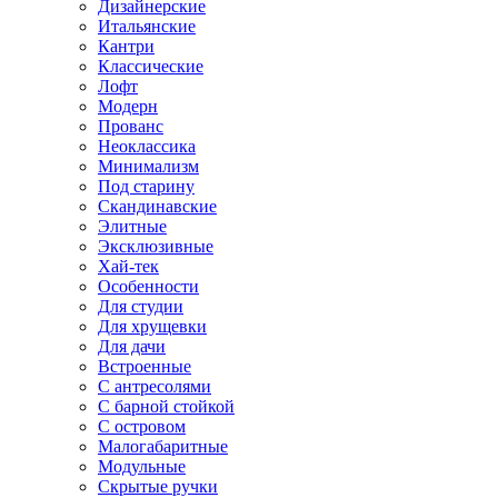
Дизайнерские
Итальянские
Кантри
Классические
Лофт
Модерн
Прованс
Неоклассика
Минимализм
Под старину
Скандинавские
Элитные
Эксклюзивные
Хай-тек
Особенности
Для студии
Для хрущевки
Для дачи
Встроенные
С антресолями
С барной стойкой
С островом
Малогабаритные
Модульные
Скрытые ручки