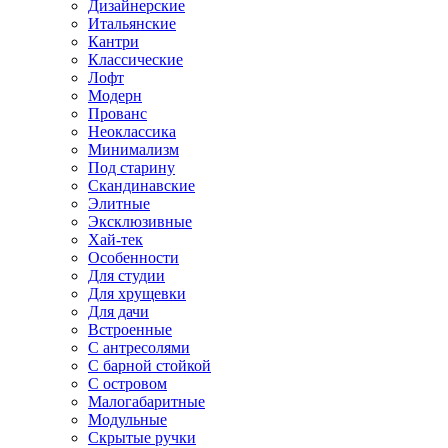
Дизайнерские
Итальянские
Кантри
Классические
Лофт
Модерн
Прованс
Неоклассика
Минимализм
Под старину
Скандинавские
Элитные
Эксклюзивные
Хай-тек
Особенности
Для студии
Для хрущевки
Для дачи
Встроенные
С антресолями
С барной стойкой
С островом
Малогабаритные
Модульные
Скрытые ручки