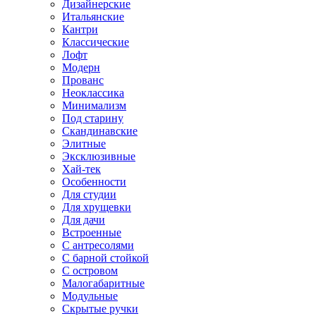
Дизайнерские
Итальянские
Кантри
Классические
Лофт
Модерн
Прованс
Неоклассика
Минимализм
Под старину
Скандинавские
Элитные
Эксклюзивные
Хай-тек
Особенности
Для студии
Для хрущевки
Для дачи
Встроенные
С антресолями
С барной стойкой
С островом
Малогабаритные
Модульные
Скрытые ручки