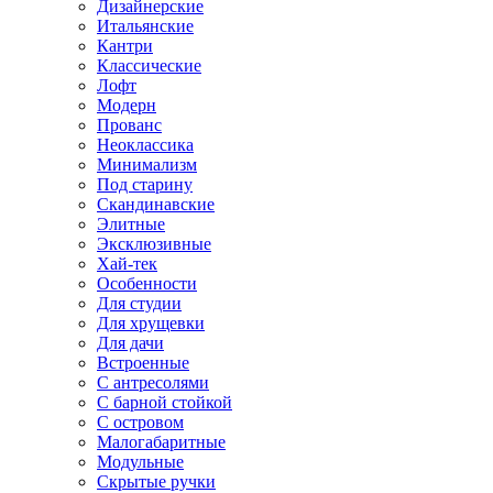
Дизайнерские
Итальянские
Кантри
Классические
Лофт
Модерн
Прованс
Неоклассика
Минимализм
Под старину
Скандинавские
Элитные
Эксклюзивные
Хай-тек
Особенности
Для студии
Для хрущевки
Для дачи
Встроенные
С антресолями
С барной стойкой
С островом
Малогабаритные
Модульные
Скрытые ручки