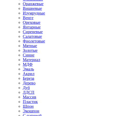
Оранжевые
Вишневые
Изумрудные
Венге
Ореховые
Янтарные
Сиреневые
Салатовые
Фиолетовые
Мятные
Золотые
Синие
Материал
МДФ
Эмаль
Акрил
Береза
Дерево
Дуб
ЛДСП
Массив
Пластик
Шпон
Экошпон
С патиной