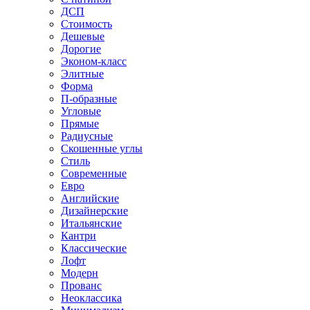
ДСП
Стоимость
Дешевые
Дорогие
Эконом-класс
Элитные
Форма
П-образные
Угловые
Прямые
Радиусные
Скошенные углы
Стиль
Современные
Евро
Английские
Дизайнерские
Итальянские
Кантри
Классические
Лофт
Модерн
Прованс
Неоклассика