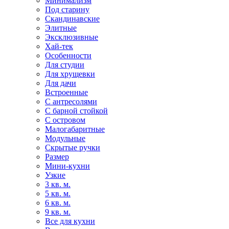
Минимализм
Под старину
Скандинавские
Элитные
Эксклюзивные
Хай-тек
Особенности
Для студии
Для хрущевки
Для дачи
Встроенные
С антресолями
С барной стойкой
С островом
Малогабаритные
Модульные
Скрытые ручки
Размер
Мини-кухни
Узкие
3 кв. м.
5 кв. м.
6 кв. м.
9 кв. м.
Все для кухни