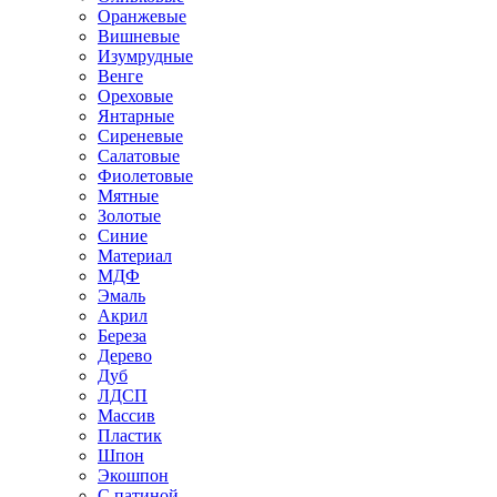
Оранжевые
Вишневые
Изумрудные
Венге
Ореховые
Янтарные
Сиреневые
Салатовые
Фиолетовые
Мятные
Золотые
Синие
Материал
МДФ
Эмаль
Акрил
Береза
Дерево
Дуб
ЛДСП
Массив
Пластик
Шпон
Экошпон
С патиной