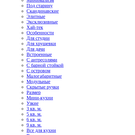
Минимализм
Под старину
Скандинавские
Элитные
Эксклюзивные
Хай-тек
Особенности
Для студии
Для хрущевки
Для дачи
Встроенные
С антресолями
С барной стойкой
С островом
Малогабаритные
Модульные
Скрытые ручки
Размер
Мини-кухни
Узкие
3 кв. м.
5 кв. м.
6 кв. м.
9 кв. м.
Все для кухни