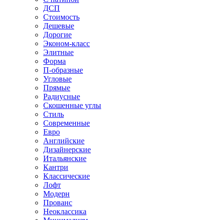
ДСП
Стоимость
Дешевые
Дорогие
Эконом-класс
Элитные
Форма
П-образные
Угловые
Прямые
Радиусные
Скошенные углы
Стиль
Современные
Евро
Английские
Дизайнерские
Итальянские
Кантри
Классические
Лофт
Модерн
Прованс
Неоклассика