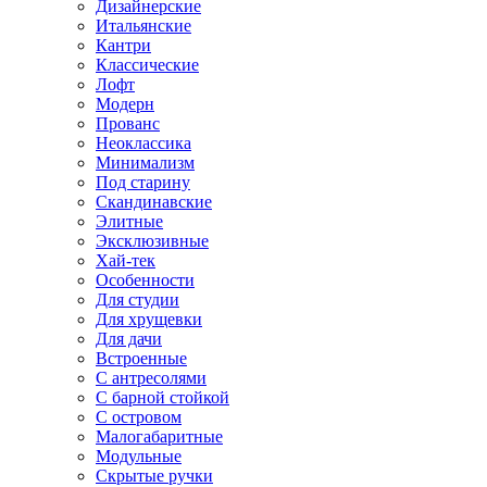
Дизайнерские
Итальянские
Кантри
Классические
Лофт
Модерн
Прованс
Неоклассика
Минимализм
Под старину
Скандинавские
Элитные
Эксклюзивные
Хай-тек
Особенности
Для студии
Для хрущевки
Для дачи
Встроенные
С антресолями
С барной стойкой
С островом
Малогабаритные
Модульные
Скрытые ручки