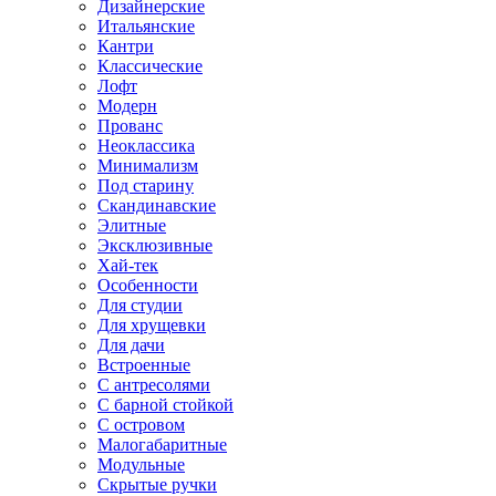
Дизайнерские
Итальянские
Кантри
Классические
Лофт
Модерн
Прованс
Неоклассика
Минимализм
Под старину
Скандинавские
Элитные
Эксклюзивные
Хай-тек
Особенности
Для студии
Для хрущевки
Для дачи
Встроенные
С антресолями
С барной стойкой
С островом
Малогабаритные
Модульные
Скрытые ручки