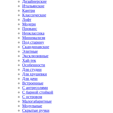
Дизайнерские
Итальянские
Кантри
Классические
Лофт
Модерн
Прованс
Неоклассика
Минимализм
Под старину
Скандинавские
Элитные
Эксклюзивные
Хай-тек
Особенности
Для студии
Для хрущевки
Для дачи
Встроенные
С антресолями
С барной стойкой
С островом
Малогабаритные
Модульные
Скрытые ручки