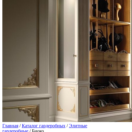
Главная
/
Каталог гардеробных
/
Элитные
гардеробные
/ Биоко