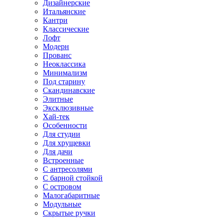
Дизайнерские
Итальянские
Кантри
Классические
Лофт
Модерн
Прованс
Неоклассика
Минимализм
Под старину
Скандинавские
Элитные
Эксклюзивные
Хай-тек
Особенности
Для студии
Для хрущевки
Для дачи
Встроенные
С антресолями
С барной стойкой
С островом
Малогабаритные
Модульные
Скрытые ручки