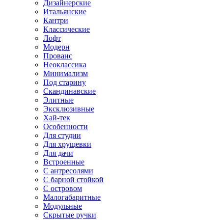
Дизайнерские
Итальянские
Кантри
Классические
Лофт
Модерн
Прованс
Неоклассика
Минимализм
Под старину
Скандинавские
Элитные
Эксклюзивные
Хай-тек
Особенности
Для студии
Для хрущевки
Для дачи
Встроенные
С антресолями
С барной стойкой
С островом
Малогабаритные
Модульные
Скрытые ручки