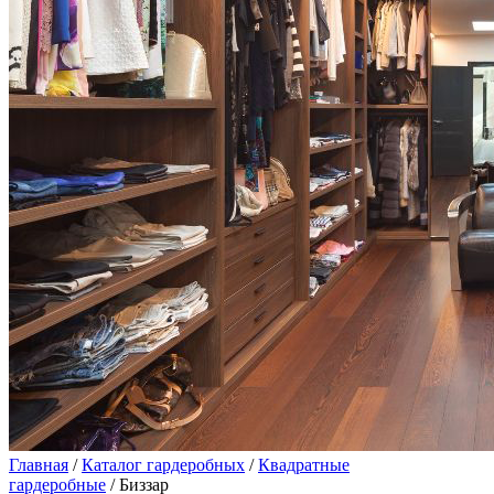
Главная
/
Каталог гардеробных
/
Квадратные
гардеробные
/ Биззар