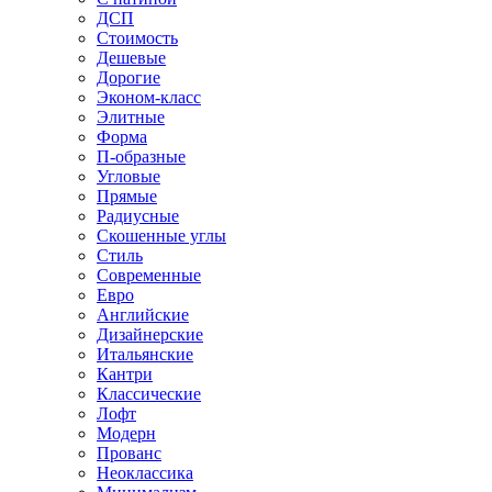
ДСП
Стоимость
Дешевые
Дорогие
Эконом-класс
Элитные
Форма
П-образные
Угловые
Прямые
Радиусные
Скошенные углы
Стиль
Современные
Евро
Английские
Дизайнерские
Итальянские
Кантри
Классические
Лофт
Модерн
Прованс
Неоклассика