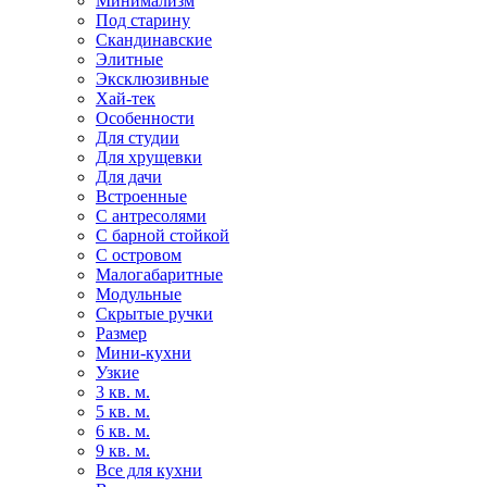
Минимализм
Под старину
Скандинавские
Элитные
Эксклюзивные
Хай-тек
Особенности
Для студии
Для хрущевки
Для дачи
Встроенные
С антресолями
С барной стойкой
С островом
Малогабаритные
Модульные
Скрытые ручки
Размер
Мини-кухни
Узкие
3 кв. м.
5 кв. м.
6 кв. м.
9 кв. м.
Все для кухни