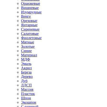
Оранжевые
Вишневые
Изумрудные
Венге
Ореховые
Янтарные
Сиреневые
Салатовые
Фиолетовые
Мятные
Золотые
Синие
Материал
МДФ
Эмаль
Акрил
Береза
Дерево
Дуб
ЛДСП
Массив
Пластик
Шпон
Экошпон
С патиной