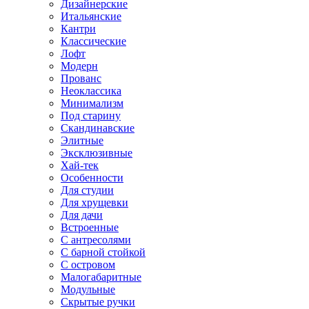
Дизайнерские
Итальянские
Кантри
Классические
Лофт
Модерн
Прованс
Неоклассика
Минимализм
Под старину
Скандинавские
Элитные
Эксклюзивные
Хай-тек
Особенности
Для студии
Для хрущевки
Для дачи
Встроенные
С антресолями
С барной стойкой
С островом
Малогабаритные
Модульные
Скрытые ручки