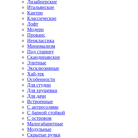
Дизайнерские
Итальянские
Кантри
Классические
Лофт
Модерн
Прованс
Неоклассика
Минимализм
Под старину
Скандинавские
Элитные
Эксклюзивные
Хай-тек
Особенности
Для студии
Для хрущевки
Для дачи
Встроенные
С антресолями
С барной стойкой
С островом
Малогабаритные
Модульные
Скрытые ручки