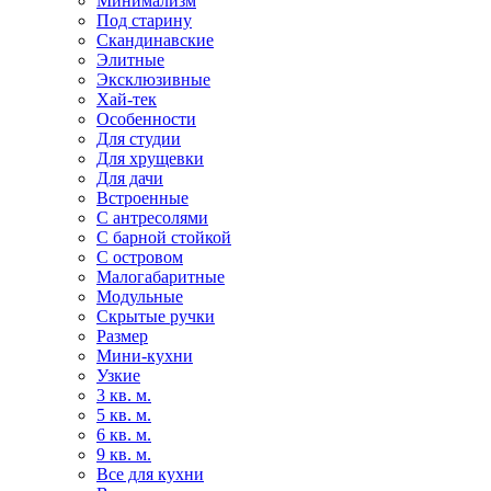
Минимализм
Под старину
Скандинавские
Элитные
Эксклюзивные
Хай-тек
Особенности
Для студии
Для хрущевки
Для дачи
Встроенные
С антресолями
С барной стойкой
С островом
Малогабаритные
Модульные
Скрытые ручки
Размер
Мини-кухни
Узкие
3 кв. м.
5 кв. м.
6 кв. м.
9 кв. м.
Все для кухни