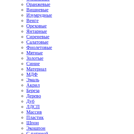
Оранжевые
Вишневые
Изумрудные
Венге
Ореховые
Янтарные
Сиреневые
Салатовые
Фиолетовые
Мятные
Золотые
Синие
Материал
МДФ
Эмаль
Акрил
Береза
Дерево
Дуб
ЛДСП
Массив
Пластик
Шпон
Экошпон
С патиной