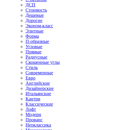
ДСП
Стоимость
Дешевые
Дорогие
Эконом-класс
Элитные
Форма
П-образные
Угловые
Прямые
Радиусные
Скошенные углы
Стиль
Современные
Евро
Английские
Дизайнерские
Итальянские
Кантри
Классические
Лофт
Модерн
Прованс
Неоклассика