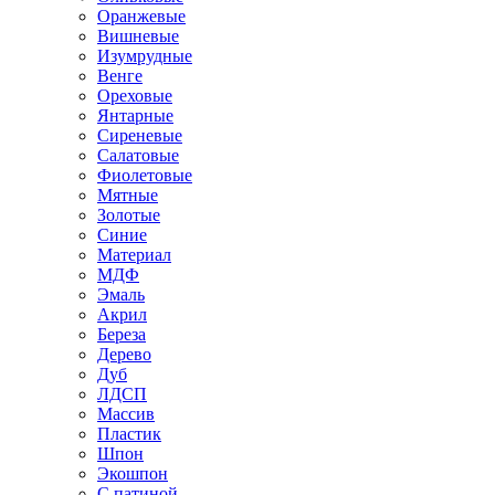
Оранжевые
Вишневые
Изумрудные
Венге
Ореховые
Янтарные
Сиреневые
Салатовые
Фиолетовые
Мятные
Золотые
Синие
Материал
МДФ
Эмаль
Акрил
Береза
Дерево
Дуб
ЛДСП
Массив
Пластик
Шпон
Экошпон
С патиной