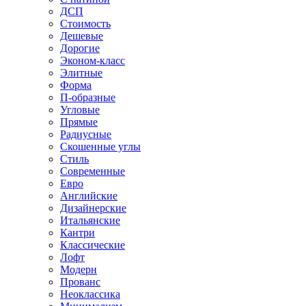
ДСП
Стоимость
Дешевые
Дорогие
Эконом-класс
Элитные
Форма
П-образные
Угловые
Прямые
Радиусные
Скошенные углы
Стиль
Современные
Евро
Английские
Дизайнерские
Итальянские
Кантри
Классические
Лофт
Модерн
Прованс
Неоклассика