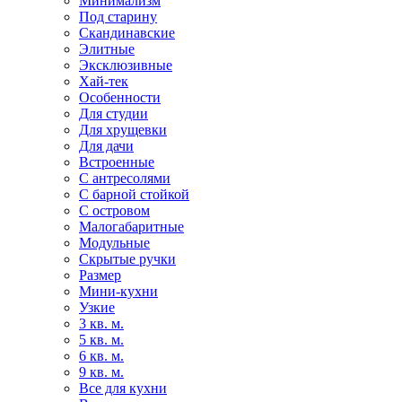
Минимализм
Под старину
Скандинавские
Элитные
Эксклюзивные
Хай-тек
Особенности
Для студии
Для хрущевки
Для дачи
Встроенные
С антресолями
С барной стойкой
С островом
Малогабаритные
Модульные
Скрытые ручки
Размер
Мини-кухни
Узкие
3 кв. м.
5 кв. м.
6 кв. м.
9 кв. м.
Все для кухни