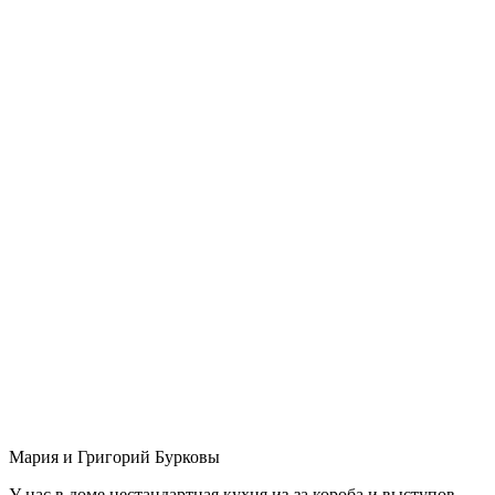
Мария и Григорий Бурковы
У нас в доме нестандартная кухня из-за короба и выступов,