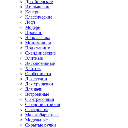
Дизайнерские
Итальянские
Кантри
Классические
Лофт
Модерн
Прованс
Неоклассика
Минимализм
Под старину
Скандинавские
Элитные
Эксклюзивные
Хай-тек
Особенности
Для студии
Для хрущевки
Для дачи
Встроенные
С антресолями
С барной стойкой
С островом
Малогабаритные
Модульные
Скрытые ручки