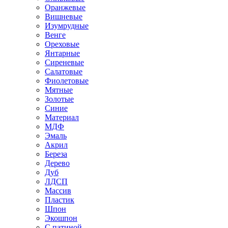
Оранжевые
Вишневые
Изумрудные
Венге
Ореховые
Янтарные
Сиреневые
Салатовые
Фиолетовые
Мятные
Золотые
Синие
Материал
МДФ
Эмаль
Акрил
Береза
Дерево
Дуб
ЛДСП
Массив
Пластик
Шпон
Экошпон
С патиной