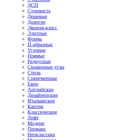
ДСП
Стоимость
Дешевые
Дорогие
Эконом-класс
Элитные
Форма
П-образные
Угловые
Прямые
Радиусные
Скошенные углы
Стиль
Современные
Евро
Английские
Дизайнерские
Итальянские
Кантри
Классические
Лофт
Модерн
Прованс
Неоклассика