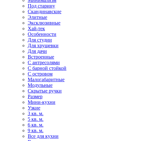
Минимализм
Под старину
Скандинавские
Элитные
Эксклюзивные
Хай-тек
Особенности
Для студии
Для хрущевки
Для дачи
Встроенные
С антресолями
С барной стойкой
С островом
Малогабаритные
Модульные
Скрытые ручки
Размер
Мини-кухни
Узкие
3 кв. м.
5 кв. м.
6 кв. м.
9 кв. м.
Все для кухни