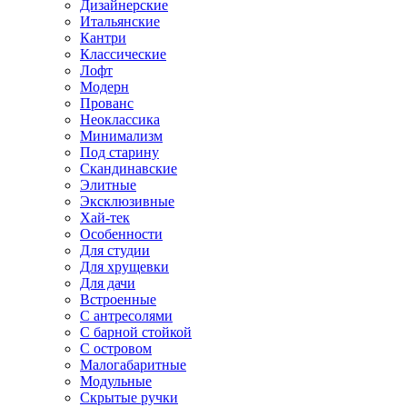
Дизайнерские
Итальянские
Кантри
Классические
Лофт
Модерн
Прованс
Неоклассика
Минимализм
Под старину
Скандинавские
Элитные
Эксклюзивные
Хай-тек
Особенности
Для студии
Для хрущевки
Для дачи
Встроенные
С антресолями
С барной стойкой
С островом
Малогабаритные
Модульные
Скрытые ручки