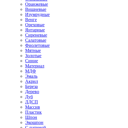
Оранжевые
Вишневые
Изумрудные
Венге
Ореховые
Янтарные
Сиреневые
Салатовые
Фиолетовые
Мятные
Золотые
Синие
Материал
МДФ
Эмаль
Акрил
Береза
Дерево
Дуб
ЛДСП
Массив
Пластик
Шпон
Экошпон
С патиной