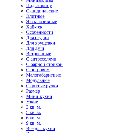
Минимализм
Под старину
Скандинавские
Элитные
Эксклюзивные
Хай-тек
Особенности
Для студии
Для хрущевки
Для дачи
Встроенные
С антресолями
С барной стойкой
С островом
Малогабаритные
Модульные
Скрытые ручки
Размер
Мини-кухни
Узкие
3 кв. м.
5 кв. м.
6 кв. м.
9 кв. м.
Все для кухни