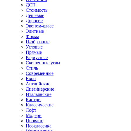
ДСП
Стоимость
Дешевые
Дорогие
Эконом-класс
Элитные
Форма
П-образные
Угловые
Прямые
Радиусные
Скошенные углы
Стиль
Современные
Евро
Английские
Дизайнерские
Итальянские
Кантри
Классические
Лофт
Модерн
Прованс
Неоклассика