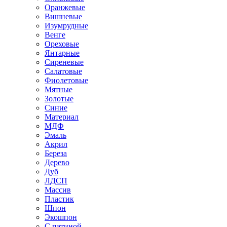
Оранжевые
Вишневые
Изумрудные
Венге
Ореховые
Янтарные
Сиреневые
Салатовые
Фиолетовые
Мятные
Золотые
Синие
Материал
МДФ
Эмаль
Акрил
Береза
Дерево
Дуб
ЛДСП
Массив
Пластик
Шпон
Экошпон
С патиной