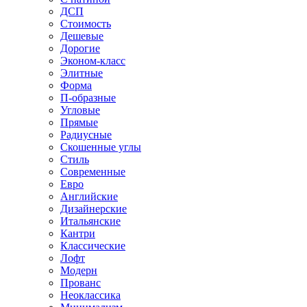
ДСП
Стоимость
Дешевые
Дорогие
Эконом-класс
Элитные
Форма
П-образные
Угловые
Прямые
Радиусные
Скошенные углы
Стиль
Современные
Евро
Английские
Дизайнерские
Итальянские
Кантри
Классические
Лофт
Модерн
Прованс
Неоклассика