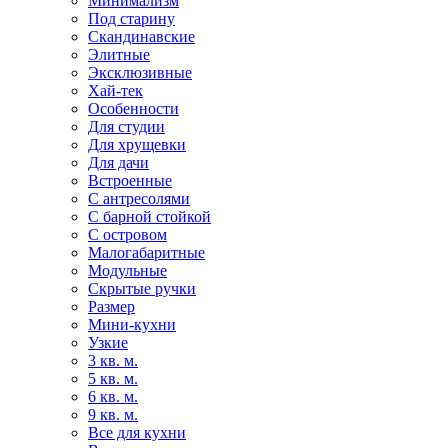
Минимализм
Под старину
Скандинавские
Элитные
Эксклюзивные
Хай-тек
Особенности
Для студии
Для хрущевки
Для дачи
Встроенные
С антресолями
С барной стойкой
С островом
Малогабаритные
Модульные
Скрытые ручки
Размер
Мини-кухни
Узкие
3 кв. м.
5 кв. м.
6 кв. м.
9 кв. м.
Все для кухни