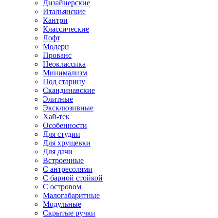
Дизайнерские
Итальянские
Кантри
Классические
Лофт
Модерн
Прованс
Неоклассика
Минимализм
Под старину
Скандинавские
Элитные
Эксклюзивные
Хай-тек
Особенности
Для студии
Для хрущевки
Для дачи
Встроенные
С антресолями
С барной стойкой
С островом
Малогабаритные
Модульные
Скрытые ручки