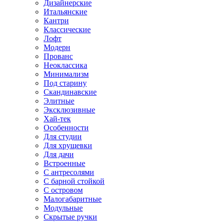
Дизайнерские
Итальянские
Кантри
Классические
Лофт
Модерн
Прованс
Неоклассика
Минимализм
Под старину
Скандинавские
Элитные
Эксклюзивные
Хай-тек
Особенности
Для студии
Для хрущевки
Для дачи
Встроенные
С антресолями
С барной стойкой
С островом
Малогабаритные
Модульные
Скрытые ручки