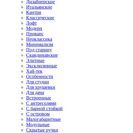
Дизайнерские
Итальянские
Кантри
Классические
Лофт
Модерн
Прованс
Неоклассика
Минимализм
Под старину
Скандинавские
Элитные
Эксклюзивные
Хай-тек
Особенности
Для студии
Для хрущевки
Для дачи
Встроенные
С антресолями
С барной стойкой
С островом
Малогабаритные
Модульные
Скрытые ручки