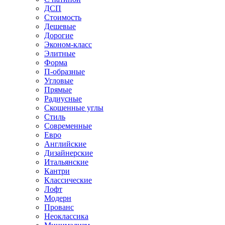
ДСП
Стоимость
Дешевые
Дорогие
Эконом-класс
Элитные
Форма
П-образные
Угловые
Прямые
Радиусные
Скошенные углы
Стиль
Современные
Евро
Английские
Дизайнерские
Итальянские
Кантри
Классические
Лофт
Модерн
Прованс
Неоклассика