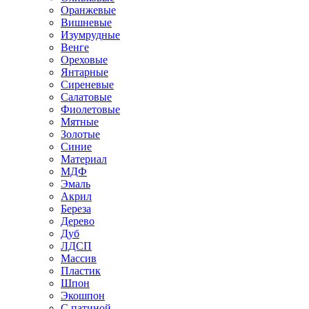
Оранжевые
Вишневые
Изумрудные
Венге
Ореховые
Янтарные
Сиреневые
Салатовые
Фиолетовые
Мятные
Золотые
Синие
Материал
МДФ
Эмаль
Акрил
Береза
Дерево
Дуб
ЛДСП
Массив
Пластик
Шпон
Экошпон
С патиной