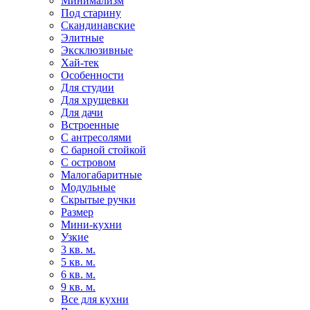
Минимализм
Под старину
Скандинавские
Элитные
Эксклюзивные
Хай-тек
Особенности
Для студии
Для хрущевки
Для дачи
Встроенные
С антресолями
С барной стойкой
С островом
Малогабаритные
Модульные
Скрытые ручки
Размер
Мини-кухни
Узкие
3 кв. м.
5 кв. м.
6 кв. м.
9 кв. м.
Все для кухни