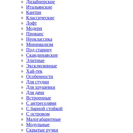
Дизайнерские
Итальянские
Кантри
Классические
Лофт
Модерн
Прованс
Неоклассика
Минимализм
Под старину
Скандинавские
Элитные
Эксклюзивные
Хай-тек
Особенности
Для студии
Для хрущевки
Для дачи
Встроенные
С антресолями
С барной стойкой
С островом
Малогабаритные
Модульные
Скрытые ручки