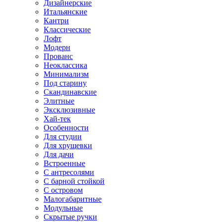
Дизайнерские
Итальянские
Кантри
Классические
Лофт
Модерн
Прованс
Неоклассика
Минимализм
Под старину
Скандинавские
Элитные
Эксклюзивные
Хай-тек
Особенности
Для студии
Для хрущевки
Для дачи
Встроенные
С антресолями
С барной стойкой
С островом
Малогабаритные
Модульные
Скрытые ручки