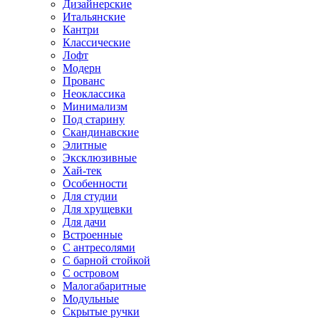
Дизайнерские
Итальянские
Кантри
Классические
Лофт
Модерн
Прованс
Неоклассика
Минимализм
Под старину
Скандинавские
Элитные
Эксклюзивные
Хай-тек
Особенности
Для студии
Для хрущевки
Для дачи
Встроенные
С антресолями
С барной стойкой
С островом
Малогабаритные
Модульные
Скрытые ручки