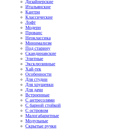
Дизайнерские
Итальянские
Кантри
Классические
Лофт
Модерн
Прованс
Неоклассика
Минимализм
Под старину
Скандинавские
Элитные
Эксклюзивные
Хай-тек
Особенности
Для студии
Для хрущевки
Для дачи
Встроенные
С антресолями
С барной стойкой
С островом
Малогабаритные
Модульные
Скрытые ручки