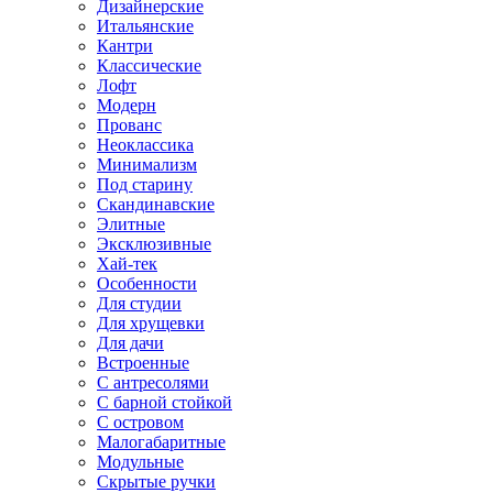
Дизайнерские
Итальянские
Кантри
Классические
Лофт
Модерн
Прованс
Неоклассика
Минимализм
Под старину
Скандинавские
Элитные
Эксклюзивные
Хай-тек
Особенности
Для студии
Для хрущевки
Для дачи
Встроенные
С антресолями
С барной стойкой
С островом
Малогабаритные
Модульные
Скрытые ручки