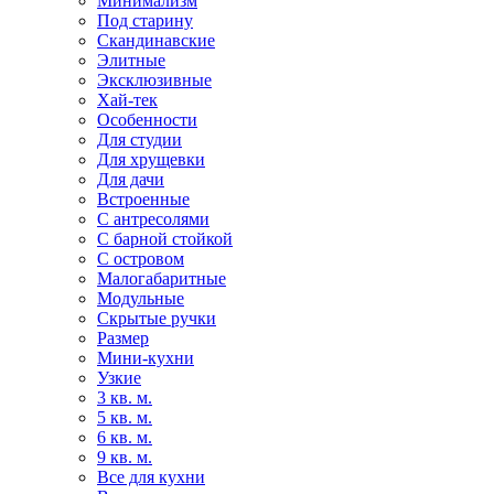
Минимализм
Под старину
Скандинавские
Элитные
Эксклюзивные
Хай-тек
Особенности
Для студии
Для хрущевки
Для дачи
Встроенные
С антресолями
С барной стойкой
С островом
Малогабаритные
Модульные
Скрытые ручки
Размер
Мини-кухни
Узкие
3 кв. м.
5 кв. м.
6 кв. м.
9 кв. м.
Все для кухни