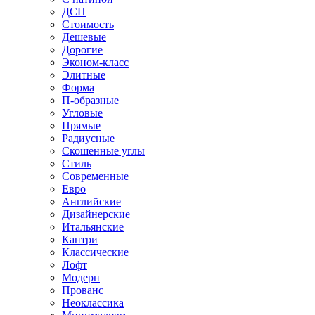
ДСП
Стоимость
Дешевые
Дорогие
Эконом-класс
Элитные
Форма
П-образные
Угловые
Прямые
Радиусные
Скошенные углы
Стиль
Современные
Евро
Английские
Дизайнерские
Итальянские
Кантри
Классические
Лофт
Модерн
Прованс
Неоклассика