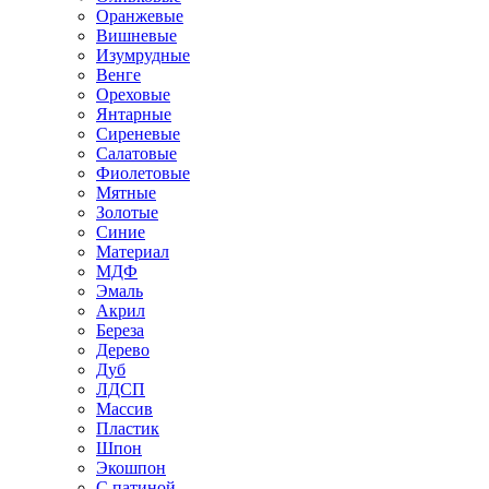
Оранжевые
Вишневые
Изумрудные
Венге
Ореховые
Янтарные
Сиреневые
Салатовые
Фиолетовые
Мятные
Золотые
Синие
Материал
МДФ
Эмаль
Акрил
Береза
Дерево
Дуб
ЛДСП
Массив
Пластик
Шпон
Экошпон
С патиной