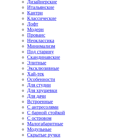
Дизайнерские
Итальянские
Кантри
Классические
Лофт
Модерн
Прованс
Неоклассика
Минимализм
Под старину
Скандинавские
Элитные
Эксклюзивные
Хай-тек
Особенности
Для студии
Для хрущевки
Для дачи
Встроенные
С антресолями
С барной стойкой
С островом
Малогабаритные
Модульные
Скрытые ручки