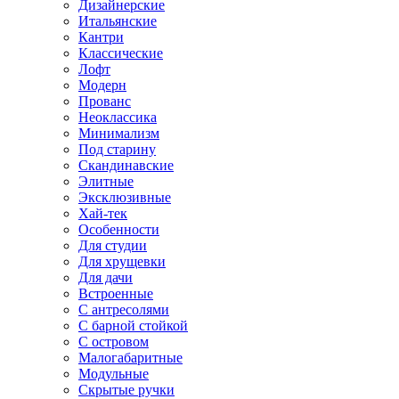
Дизайнерские
Итальянские
Кантри
Классические
Лофт
Модерн
Прованс
Неоклассика
Минимализм
Под старину
Скандинавские
Элитные
Эксклюзивные
Хай-тек
Особенности
Для студии
Для хрущевки
Для дачи
Встроенные
С антресолями
С барной стойкой
С островом
Малогабаритные
Модульные
Скрытые ручки