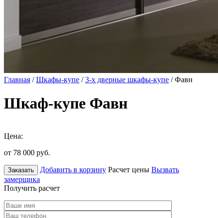
Главная
/
Шкафы-купе
/
3-х дверные шкафы-купе
/ Фавн
Шкаф-купе Фавн
Цена:
от 78 000
руб.
Добавить в корзину
Расчет цены
Вызвать
Заказать
замерщика
Получить расчет