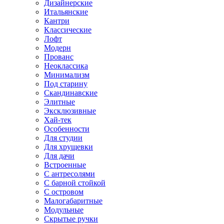
Дизайнерские
Итальянские
Кантри
Классические
Лофт
Модерн
Прованс
Неоклассика
Минимализм
Под старину
Скандинавские
Элитные
Эксклюзивные
Хай-тек
Особенности
Для студии
Для хрущевки
Для дачи
Встроенные
С антресолями
С барной стойкой
С островом
Малогабаритные
Модульные
Скрытые ручки