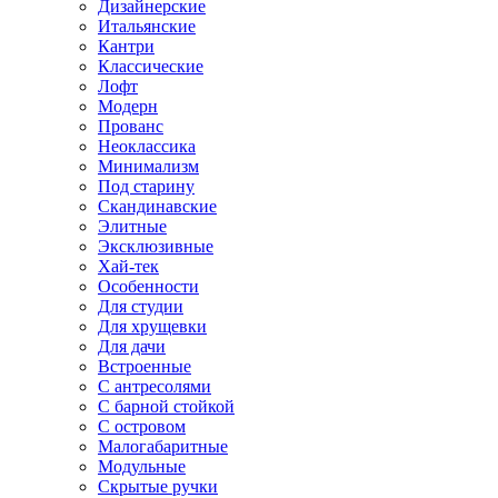
Дизайнерские
Итальянские
Кантри
Классические
Лофт
Модерн
Прованс
Неоклассика
Минимализм
Под старину
Скандинавские
Элитные
Эксклюзивные
Хай-тек
Особенности
Для студии
Для хрущевки
Для дачи
Встроенные
С антресолями
С барной стойкой
С островом
Малогабаритные
Модульные
Скрытые ручки