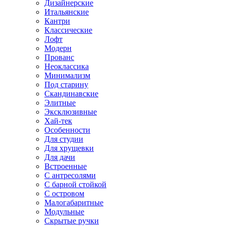
Дизайнерские
Итальянские
Кантри
Классические
Лофт
Модерн
Прованс
Неоклассика
Минимализм
Под старину
Скандинавские
Элитные
Эксклюзивные
Хай-тек
Особенности
Для студии
Для хрущевки
Для дачи
Встроенные
С антресолями
С барной стойкой
С островом
Малогабаритные
Модульные
Скрытые ручки