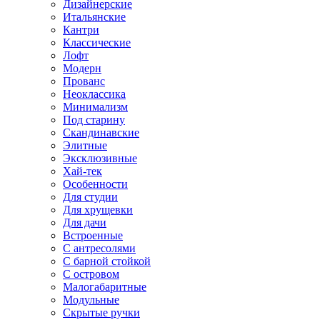
Дизайнерские
Итальянские
Кантри
Классические
Лофт
Модерн
Прованс
Неоклассика
Минимализм
Под старину
Скандинавские
Элитные
Эксклюзивные
Хай-тек
Особенности
Для студии
Для хрущевки
Для дачи
Встроенные
С антресолями
С барной стойкой
С островом
Малогабаритные
Модульные
Скрытые ручки