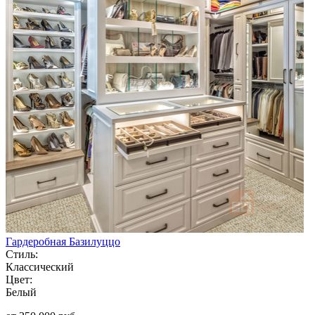
Гардеробная Базилуццо
Стиль:
Классический
Цвет:
Белый