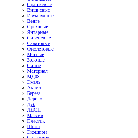
Оранжевые
Вишневые
Изумрудные
Венге
Ореховые
Янтарные
Сиреневые
Салатовые
Фиолетовые
Мятные
Золотые
Синие
Материал
МДФ
Эмаль
Акрил
Береза
Дерево
Дуб
ЛДСП
Массив
Пластик
Шпон
Экошпон
С патиной