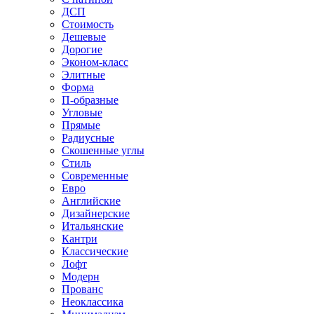
ДСП
Стоимость
Дешевые
Дорогие
Эконом-класс
Элитные
Форма
П-образные
Угловые
Прямые
Радиусные
Скошенные углы
Стиль
Современные
Евро
Английские
Дизайнерские
Итальянские
Кантри
Классические
Лофт
Модерн
Прованс
Неоклассика