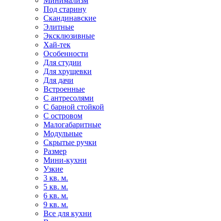
Минимализм
Под старину
Скандинавские
Элитные
Эксклюзивные
Хай-тек
Особенности
Для студии
Для хрущевки
Для дачи
Встроенные
С антресолями
С барной стойкой
С островом
Малогабаритные
Модульные
Скрытые ручки
Размер
Мини-кухни
Узкие
3 кв. м.
5 кв. м.
6 кв. м.
9 кв. м.
Все для кухни