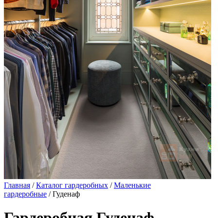
Главная
/
Каталог гардеробных
/
Маленькие
гардеробные
/ Гуденаф
Гардеробная Гуденаф