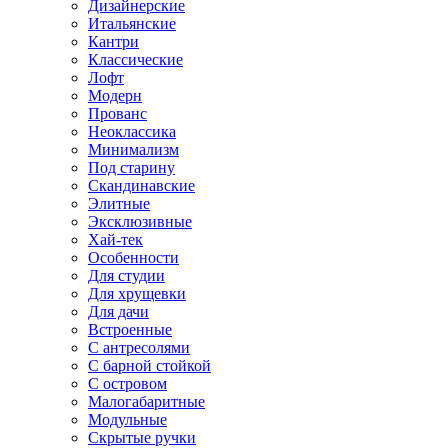
Дизайнерские
Итальянские
Кантри
Классические
Лофт
Модерн
Прованс
Неоклассика
Минимализм
Под старину
Скандинавские
Элитные
Эксклюзивные
Хай-тек
Особенности
Для студии
Для хрущевки
Для дачи
Встроенные
С антресолями
С барной стойкой
С островом
Малогабаритные
Модульные
Скрытые ручки