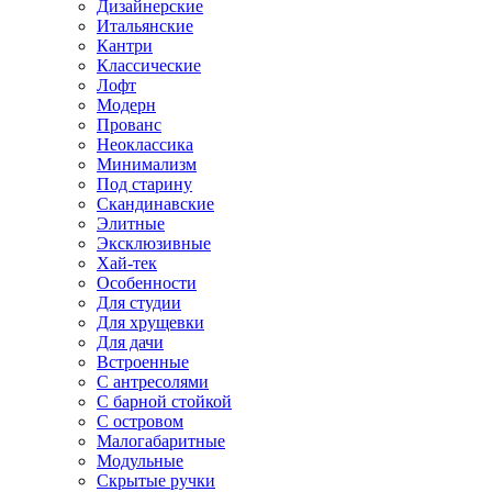
Дизайнерские
Итальянские
Кантри
Классические
Лофт
Модерн
Прованс
Неоклассика
Минимализм
Под старину
Скандинавские
Элитные
Эксклюзивные
Хай-тек
Особенности
Для студии
Для хрущевки
Для дачи
Встроенные
С антресолями
С барной стойкой
С островом
Малогабаритные
Модульные
Скрытые ручки