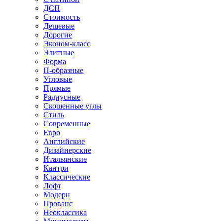
ДСП
Стоимость
Дешевые
Дорогие
Эконом-класс
Элитные
Форма
П-образные
Угловые
Прямые
Радиусные
Скошенные углы
Стиль
Современные
Евро
Английские
Дизайнерские
Итальянские
Кантри
Классические
Лофт
Модерн
Прованс
Неоклассика