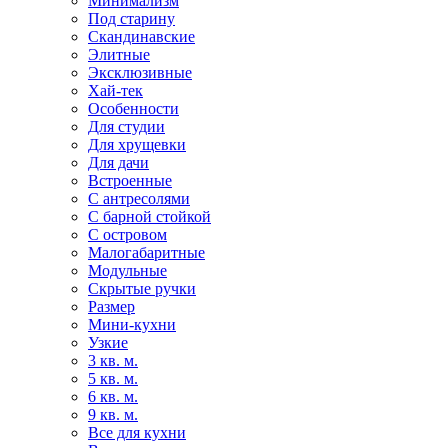
Минимализм
Под старину
Скандинавские
Элитные
Эксклюзивные
Хай-тек
Особенности
Для студии
Для хрущевки
Для дачи
Встроенные
С антресолями
С барной стойкой
С островом
Малогабаритные
Модульные
Скрытые ручки
Размер
Мини-кухни
Узкие
3 кв. м.
5 кв. м.
6 кв. м.
9 кв. м.
Все для кухни