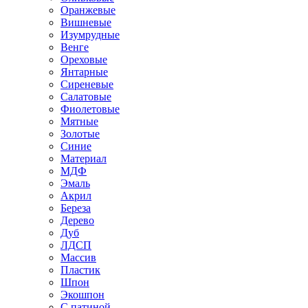
Оранжевые
Вишневые
Изумрудные
Венге
Ореховые
Янтарные
Сиреневые
Салатовые
Фиолетовые
Мятные
Золотые
Синие
Материал
МДФ
Эмаль
Акрил
Береза
Дерево
Дуб
ЛДСП
Массив
Пластик
Шпон
Экошпон
С патиной