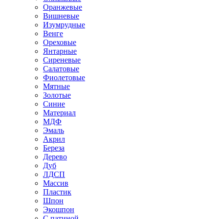
Оранжевые
Вишневые
Изумрудные
Венге
Ореховые
Янтарные
Сиреневые
Салатовые
Фиолетовые
Мятные
Золотые
Синие
Материал
МДФ
Эмаль
Акрил
Береза
Дерево
Дуб
ЛДСП
Массив
Пластик
Шпон
Экошпон
С патиной