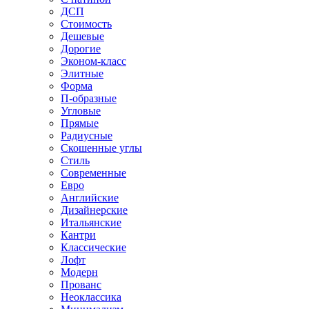
ДСП
Стоимость
Дешевые
Дорогие
Эконом-класс
Элитные
Форма
П-образные
Угловые
Прямые
Радиусные
Скошенные углы
Стиль
Современные
Евро
Английские
Дизайнерские
Итальянские
Кантри
Классические
Лофт
Модерн
Прованс
Неоклассика