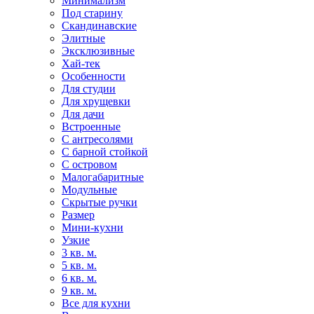
Минимализм
Под старину
Скандинавские
Элитные
Эксклюзивные
Хай-тек
Особенности
Для студии
Для хрущевки
Для дачи
Встроенные
С антресолями
С барной стойкой
С островом
Малогабаритные
Модульные
Скрытые ручки
Размер
Мини-кухни
Узкие
3 кв. м.
5 кв. м.
6 кв. м.
9 кв. м.
Все для кухни