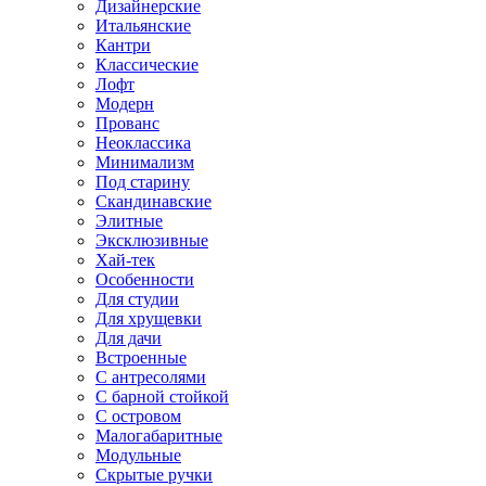
Дизайнерские
Итальянские
Кантри
Классические
Лофт
Модерн
Прованс
Неоклассика
Минимализм
Под старину
Скандинавские
Элитные
Эксклюзивные
Хай-тек
Особенности
Для студии
Для хрущевки
Для дачи
Встроенные
С антресолями
С барной стойкой
С островом
Малогабаритные
Модульные
Скрытые ручки